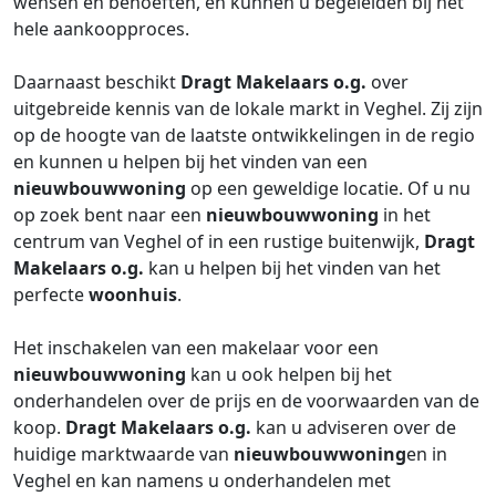
wensen en behoeften, en kunnen u begeleiden bij het
hele aankoopproces.
Daarnaast beschikt
Dragt Makelaars o.g.
over
uitgebreide kennis van de lokale markt in Veghel. Zij zijn
op de hoogte van de laatste ontwikkelingen in de regio
en kunnen u helpen bij het vinden van een
nieuwbouwwoning
op een geweldige locatie. Of u nu
op zoek bent naar een
nieuwbouwwoning
in het
centrum van Veghel of in een rustige buitenwijk,
Dragt
Makelaars o.g.
kan u helpen bij het vinden van het
perfecte
woonhuis
.
Het inschakelen van een makelaar voor een
nieuwbouwwoning
kan u ook helpen bij het
onderhandelen over de prijs en de voorwaarden van de
koop.
Dragt Makelaars o.g.
kan u adviseren over de
huidige marktwaarde van
nieuwbouwwoning
en in
Veghel en kan namens u onderhandelen met