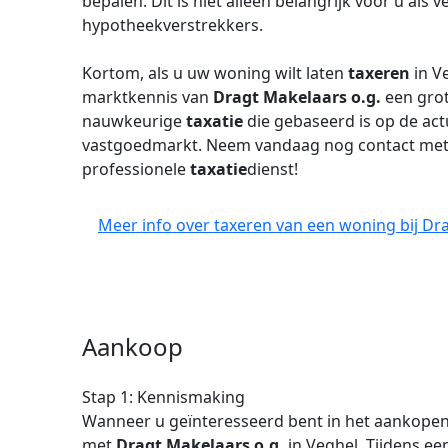
bepalen. Dit is niet alleen belangrijk voor u als
hypotheekverstrekkers.
Kortom, als u uw woning wilt laten
taxeren
in Ve
marktkennis van
Dragt Makelaars o.g.
een grot
nauwkeurige
taxatie
die gebaseerd is op de act
vastgoedmarkt. Neem vandaag nog contact met
professionele
taxatie
dienst!
Meer info over taxeren van een woning bij Dra
Aankoop
Stap 1: Kennismaking
Wanneer u geïnteresseerd bent in het aankope
met
Dragt Makelaars o.g.
in Veghel. Tijdens 