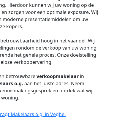
ng. Hierdoor kunnen wij uw woning op de
s en zorgen voor een optimale exposure. Wij
en moderne presentatiemiddelen om uw
ze kopers.
 betrouwbaarheid hoog in het vaandel. Wij
kelingen rondom de verkoop van uw woning
ende het gehele proces. Onze doelstelling
geloze verkoopervaring.
e en betrouwbare
verkoopmakelaar
in
laars o.g.
aan het juiste adres. Neem
d kennismakingsgesprek en ontdek wat wij
 woning.
ragt Makelaars o.g. in Veghel