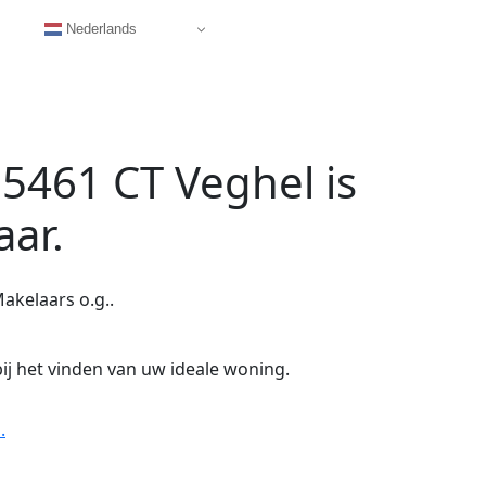
Nederlands
 5461 CT Veghel
is
aar.
akelaars o.g..
ij het vinden van uw ideale woning.
.