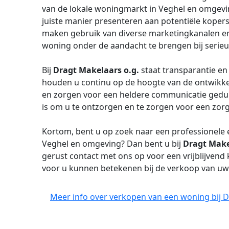
van de lokale woningmarkt in Veghel en omgevi
juiste manier presenteren aan potentiële koper
maken gebruik van diverse marketingkanalen 
woning onder de aandacht te brengen bij serieu
Bij
Dragt Makelaars o.g.
staat transparantie en
houden u continu op de hoogte van de ontwik
en zorgen voor een heldere communicatie gedur
is om u te ontzorgen en te zorgen voor een zor
Kortom, bent u op zoek naar een professionel
Veghel en omgeving? Dan bent u bij
Dragt Make
gerust contact met ons op voor een vrijblijven
voor u kunnen betekenen bij de verkoop van uw
Meer info over verkopen van een woning bij D