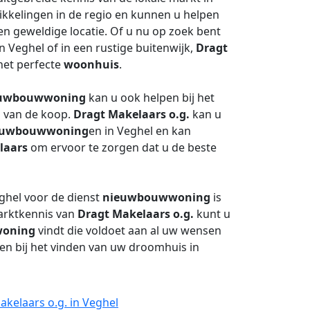
wikkelingen in de regio en kunnen u helpen
n geweldige locatie. Of u nu op zoek bent
 Veghel of in een rustige buitenwijk,
Dragt
het perfecte
woonhuis
.
uwbouwwoning
kan u ook helpen bij het
n van de koop.
Dragt Makelaars o.g.
kan u
euwbouwwoning
en in Veghel en kan
laars
om ervoor te zorgen dat u de beste
ghel voor de dienst
nieuwbouwwoning
is
marktkennis van
Dragt Makelaars o.g.
kunt u
oning
vindt die voldoet aan al uw wensen
en bij het vinden van uw droomhuis in
kelaars o.g. in Veghel