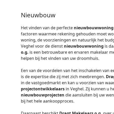
Nieuwbouw
Het vinden van de perfecte
nieuwbouwwoning
factoren waarmee rekening gehouden moet worde
woning, de voorzieningen en natuurlijk het bud
Veghel voor de dienst
nieuwbouwwoning
is d
o.g.
is een betrouwbare en ervaren makelaar met
helpen bij het vinden van uw droomhuis.
Een van de voordelen van het inschakelen van 
is de expertise die zij met zich meebrengen.
Dra
in de vastgoedmarkt en kan u voorzien van waa
projectontwikkelaars
in Veghel. Zij kunnen u he
nieuwbouwprojecten
die aansluiten bij uw we
bij het hele aankoopproces.
Daarnaast beschikt
Dragt Makelaars o.g.
over u