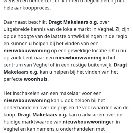
wensen en behoeften, en kunnen u begeleiden bij het
hele aankoopproces.
Daarnaast beschikt
Dragt Makelaars o.g.
over
uitgebreide kennis van de lokale markt in Veghel. Zij zijn
op de hoogte van de laatste ontwikkelingen in de regio
en kunnen u helpen bij het vinden van een
nieuwbouwwoning
op een geweldige locatie. Of u nu
op zoek bent naar een
nieuwbouwwoning
in het
centrum van Veghel of in een rustige buitenwijk,
Dragt
Makelaars o.g.
kan u helpen bij het vinden van het
perfecte
woonhuis
.
Het inschakelen van een makelaar voor een
nieuwbouwwoning
kan u ook helpen bij het
onderhandelen over de prijs en de voorwaarden van de
koop.
Dragt Makelaars o.g.
kan u adviseren over de
huidige marktwaarde van
nieuwbouwwoning
en in
Veghel en kan namens u onderhandelen met