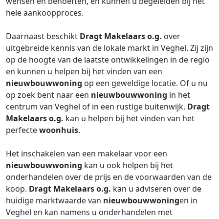
wensen en behoeften, en kunnen u begeleiden bij het
hele aankoopproces.
Daarnaast beschikt
Dragt Makelaars o.g.
over
uitgebreide kennis van de lokale markt in Veghel. Zij zijn
op de hoogte van de laatste ontwikkelingen in de regio
en kunnen u helpen bij het vinden van een
nieuwbouwwoning
op een geweldige locatie. Of u nu
op zoek bent naar een
nieuwbouwwoning
in het
centrum van Veghel of in een rustige buitenwijk,
Dragt
Makelaars o.g.
kan u helpen bij het vinden van het
perfecte
woonhuis
.
Het inschakelen van een makelaar voor een
nieuwbouwwoning
kan u ook helpen bij het
onderhandelen over de prijs en de voorwaarden van de
koop.
Dragt Makelaars o.g.
kan u adviseren over de
huidige marktwaarde van
nieuwbouwwoning
en in
Veghel en kan namens u onderhandelen met