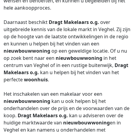
wensen en behoeften, en kunnen u begeleiden bij het
hele aankoopproces.
Daarnaast beschikt
Dragt Makelaars o.g.
over
uitgebreide kennis van de lokale markt in Veghel. Zij zijn
op de hoogte van de laatste ontwikkelingen in de regio
en kunnen u helpen bij het vinden van een
nieuwbouwwoning
op een geweldige locatie. Of u nu
op zoek bent naar een
nieuwbouwwoning
in het
centrum van Veghel of in een rustige buitenwijk,
Dragt
Makelaars o.g.
kan u helpen bij het vinden van het
perfecte
woonhuis
.
Het inschakelen van een makelaar voor een
nieuwbouwwoning
kan u ook helpen bij het
onderhandelen over de prijs en de voorwaarden van de
koop.
Dragt Makelaars o.g.
kan u adviseren over de
huidige marktwaarde van
nieuwbouwwoning
en in
Veghel en kan namens u onderhandelen met